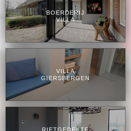
BOERDERIJ
VILLA
VILLA
GIERSBERGEN
RIETGEDEKTE