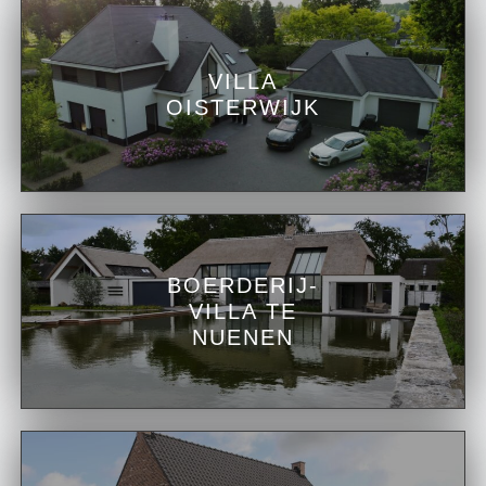
VILLA
OISTERWIJK
BOERDERIJ-
VILLA TE
NUENEN