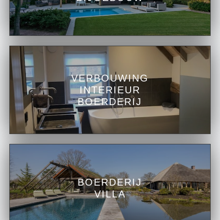
VERBOUWING
INTERIEUR
BOERDERIJ
BOERDERIJ
VILLA