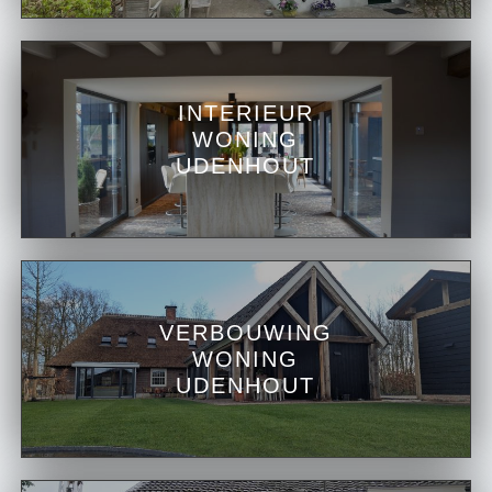
INTERIEUR
WONING
UDENHOUT
VERBOUWING
WONING
UDENHOUT