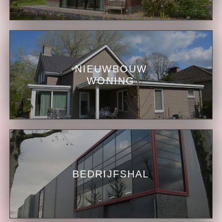
NIEUWBOUW
WONING
BEDRIJFSHAL