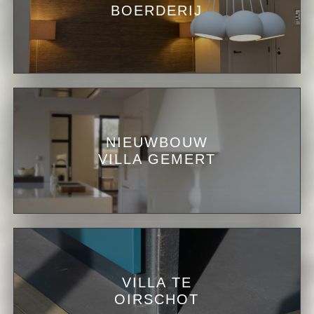
BOERDERIJ
NIEUWBOUW
VILLA GEMERT
VILLA TE
OIRSCHOT