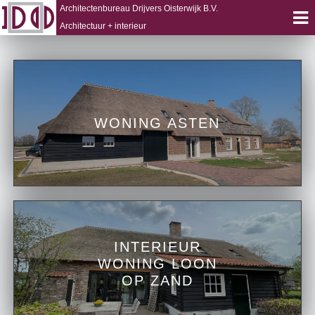
Architectenbureau Drijvers Oisterwijk B.V.
Architectuur + interieur
Skip
to
content
WONING ASTEN
INTERIEUR
WONING LOON
OP ZAND