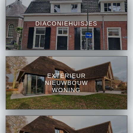
DIACONIEHUISJES
EXTERIEUR
NIEUWBOUW
WONING