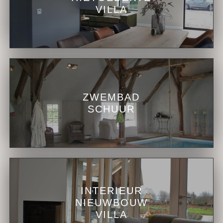
VILLA
ZWEMBAD
SCHUUR
INTERIEUR
NIEUWBOUW
VILLA