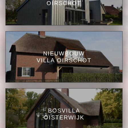
OIRSCHOT
NIEUWBOUW
VILLA OIRSCHOT
BOSVILLA
OISTERWIJK