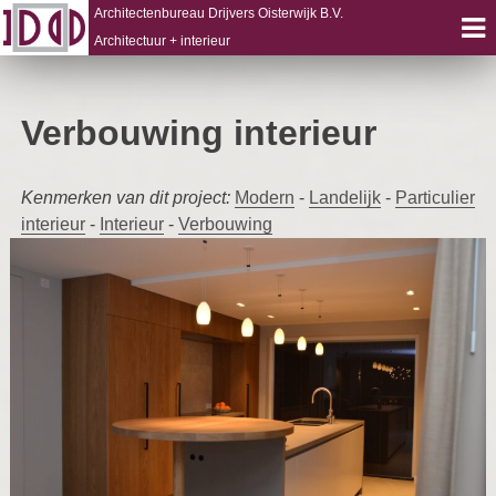
Architectenbureau Drijvers Oisterwijk B.V.
Architectuur + interieur
Skip
to
Verbouwing interieur
content
Kenmerken van dit project:
Modern
-
Landelijk
-
Particulier
interieur
-
Interieur
-
Verbouwing