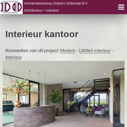
Architectenbureau Drijvers Oisterwijk B.V.
Architectuur + interieur
Skip
to
Interieur kantoor
content
Kenmerken van dit project:
Modern
-
Utiliteit interieur
-
Interieur