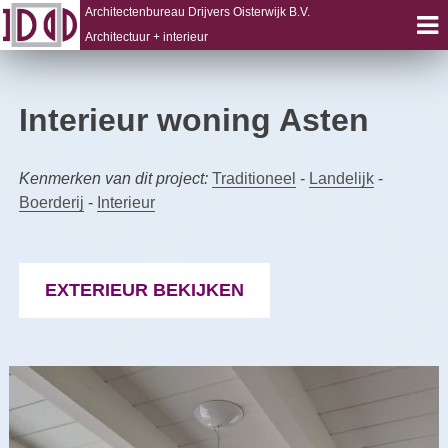
Architectenbureau Drijvers Oisterwijk B.V.
Architectuur + interieur
Skip
to
Interieur woning Asten
content
Kenmerken van dit project:
Traditioneel
-
Landelijk
-
Boerderij
-
Interieur
EXTERIEUR BEKIJKEN