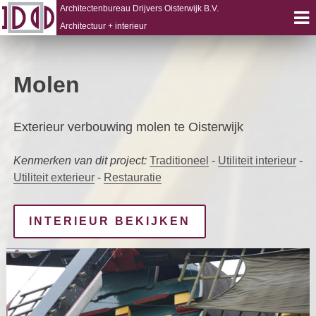
Architectenbureau Drijvers Oisterwijk B.V.
Architectuur + interieur
Skip
to
Molen
content
Exterieur verbouwing molen te Oisterwijk
Kenmerken van dit project:
Traditioneel
-
Utiliteit interieur
-
Utiliteit exterieur
-
Restauratie
INTERIEUR BEKIJKEN