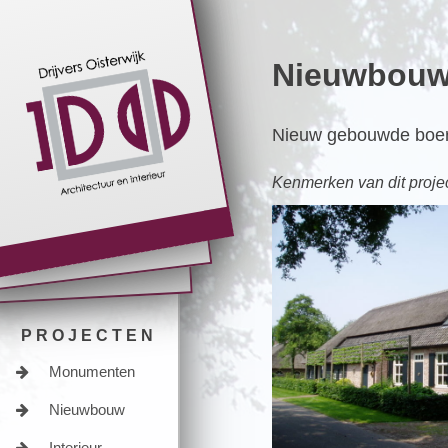
Skip
to
Nieuwbouw 
content
Nieuw gebouwde boerder
Kenmerken van dit projec
PROJECTEN
Monumenten
Nieuwbouw
Interieur